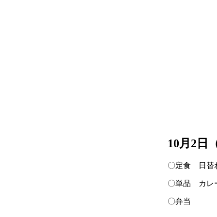
10月2
〇定食 日替
〇単品 カレ
〇弁当