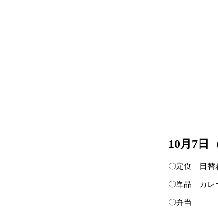
10月7
〇定食 日替
〇単品 カレ
〇弁当