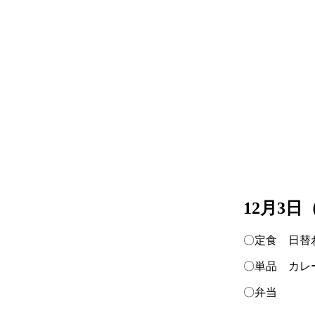
12月3
〇定食 日替
〇単品 カレ
〇弁当