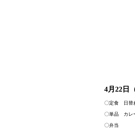
4月22
〇定食 日替
〇単品 カレ
〇弁当