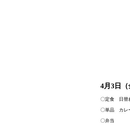
4月3日
〇定食 日替
〇単品 カレ
〇弁当