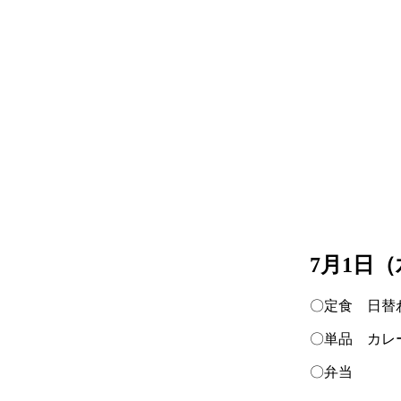
7月1日
〇定食 日替
〇単品 カレ
〇弁当