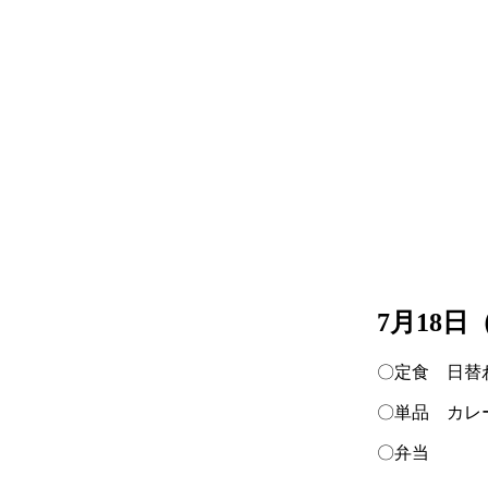
7月18
〇定食 日替
〇単品 カレ
〇弁当