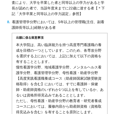
査により、大学を卒業した者と同等以上の学力があると学
長が認めた者で、当該年度末までに22歳に達する者【＊下
記「大学卒業と同等以上の学力認定」参照】
看護管理学分野においては、5年以上の管理職(主任、副看
護師長等以上)経験がある者
出願に係る留意事項
本大学院は、高い臨床能力を持つ高度専門看護職の養
成を目標の一つとしています。このため、各専攻分野
を選択する上においては、上記に加えて以下の資格を
有することとします。
慢性看護学分野、地域看護学分野、メンタルヘルス看
護学分野、看護管理学分野、母性看護・助産学分野
【高度実践看護職養成コース（助産師国家試験受験資
格取得）を含む】においては、すでに看護師・保健
師・助産師資格のいずれか1つ以上を有しているか、あ
るいは資格所得見込みであることとします。
ただし、母性看護・助産学分野の教育者・研究者養成
コースにおいては、履修内容から助産師資格（資格取
得見込みを含む）を有することを原則とします。