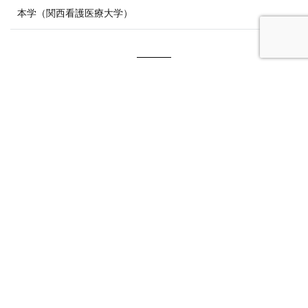
本学（関西看護医療大学）
入学者選抜日程一覧
出願期間
実施日
合格発表
実施時間・選考
9:00
開
2026年
2026年
9:30
受
2026年
第Ⅰ期
9/1（火）～
9/25（金）
9/19（土）
9:50
専門
9/11（金）
10:00
10:15
個別
10:00
開
2027年
2027年
10:30
受
2027年
第Ⅱ期
2/8（月）～
3/11（木）
3/9（火）
10:50
専門
3/5（金）
10:00