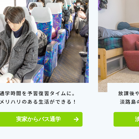
通学時間を予習復習タイムに。
放課後
メリハリのある生活ができる！
淡路島
実家からバス通学