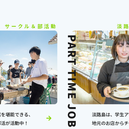
サークル＆部活動
淡
PART TIME JOB
然を堪能できる、
淡路島は、学生ア
部活が活動中！
地元のお店からチ