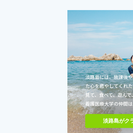
淡路島には、放課後や
た心を癒やしてくれた
見て、食べて、遊んで
看護医療大学の仲間は
淡路島がク