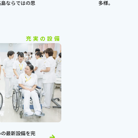
路島ならではの思
多様。
。
充実の設備
めの最新設備を完