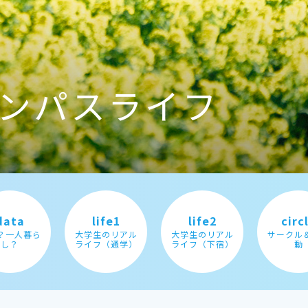
ンパスライフ
data
life1
life2
circ
？一人暮ら
大学生のリアル
大学生のリアル
サークル
し？
ライフ（通学）
ライフ（下宿）
動