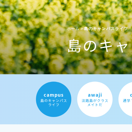
ホーム
>
島のキャンパスライフ
島のキャ
campus
awaji
島のキャンパス
淡路島がクラス
通学
ライフ
メイトだ