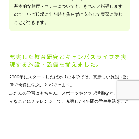
基本的な態度・マナーについても、きちんと指導します
ので、いざ現場に出た時も焦らずに安心して実習に臨む
ことができます。
充実した教育研究とキャンパスライフを
実
現する施設・設備を揃えました。
2006年にスタートしたばかりの本学では、真新しい施設・設
備で快適に学ぶことができます。
ふだんの学習はもちちん、スポーツやクラブ活動など、いろ
んなことにチャレンジして、充実した4年間の学生生活を、こ
のキャンパスで過ごしてください。
1: 本部棟（1号館）
2: 看護実習棟（2号館）
3: 学生ラウンジ
4: 図書館・情報棟（3号館）